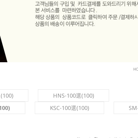
H
(100)
HNS-100選(100)
100)
KSC-100選(100)
SM